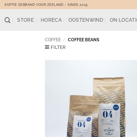
Skip
KOFFIE GEBRAND VOOR ZEELAND ~ SINDS 2015
to
content
STORE
HORECA
OOSTENWIND
ON LOCAT
COFFEE
/
COFFEE BEANS
FILTER