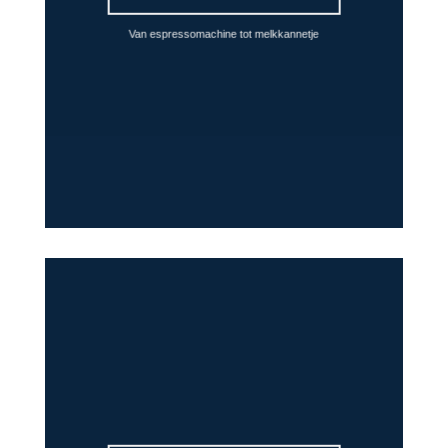
Van espressomachine tot melkkannetje