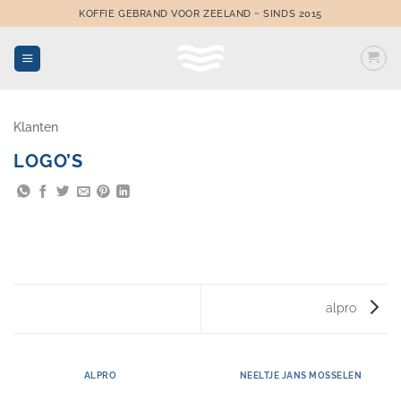
Ga
KOFFIE GEBRAND VOOR ZEELAND ~ SINDS 2015
naar
inhoud
Klanten
LOGO’S
alpro
ALPRO
NEELTJE JANS MOSSELEN