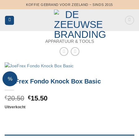
Ga
KOFFIE GEBRAND VOOR ZEELAND ~ SINDS 2015
naar
inhoud
APPARATUUR & TOOLS
%
JoeFrex Fondo Knock Box Basic
Oorspronkelijke
Huidige
20.50
15.50
€
€
prijs
prijs
Uitverkocht
was:
is:
€20.50.
€15.50.