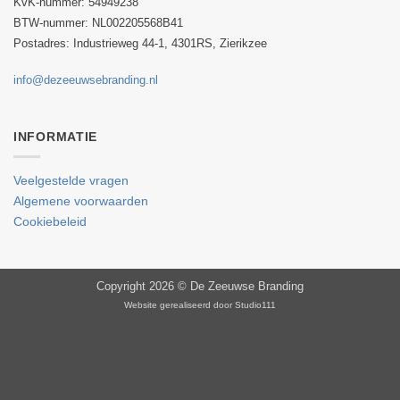
KvK-nummer: 54949238
BTW-nummer:
NL002205568B41
Postadres: Industrieweg 44-1, 4301RS, Zierikzee
info@dezeeuwsebranding.nl
INFORMATIE
Veelgestelde vragen
Algemene voorwaarden
Cookiebeleid
Copyright 2026 ©
De Zeeuwse Branding
Website gerealiseerd door
Studio111